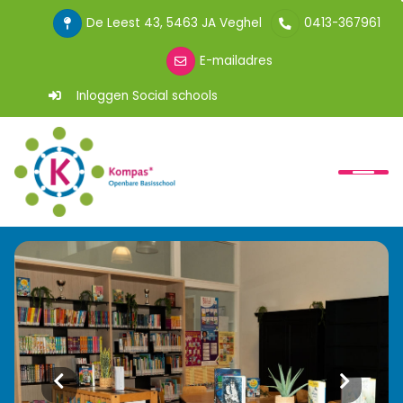
De Leest 43, 5463 JA Veghel
0413-367961
E-mailadres
Inloggen Social schools
Home
OBS Kompas
Ouder
Kinderen
SAAM*
Contact